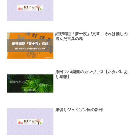
細野晴臣「夢十夜」/文章、それは推しの
選んだ言葉の塊
原田マハ/楽園のカンヴァス【ネタバレあ
り感想】
厚切りジェイソン氏の新刊