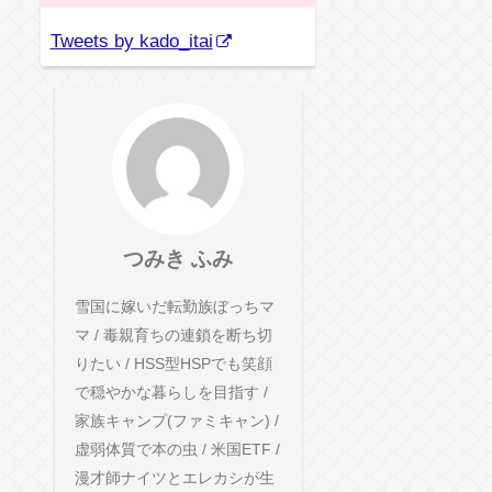
Tweets by kado_itai
つみき ふみ
雪国に嫁いだ転勤族ぼっちマ
マ / 毒親育ちの連鎖を断ち切
りたい / HSS型HSPでも笑顔
で穏やかな暮らしを目指す /
家族キャンプ(ファミキャン) /
虚弱体質で本の虫 / 米国ETF /
漫才師ナイツとエレカシが生