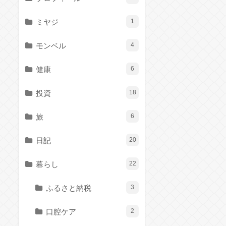
ミヤジ
1
モンベル
4
健康
6
投資
18
旅
6
日記
20
暮らし
22
ふるさと納税
3
口腔ケア
2