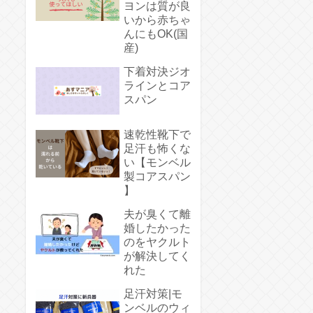
ヨンは質が良
いから赤ちゃ
んにもOK(国
産)
下着対決ジオ
ラインとコア
スパン
速乾性靴下で
足汗も怖くな
い【モンベル
製コアスパン
】
夫が臭くて離
婚したかった
のをヤクルト
が解決してく
れた
足汗対策|モ
ンベルのウィ