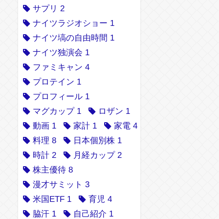
サプリ
2
ナイツラジオショー
1
ナイツ塙の自由時間
1
ナイツ独演会
1
ファミキャン
4
プロテイン
1
プロフィール
1
マグカップ
1
ロザン
1
動画
1
家計
1
家電
4
料理
8
日本個別株
1
時計
2
月経カップ
2
株主優待
8
漫才サミット
3
米国ETF
1
育児
4
脇汗
1
自己紹介
1