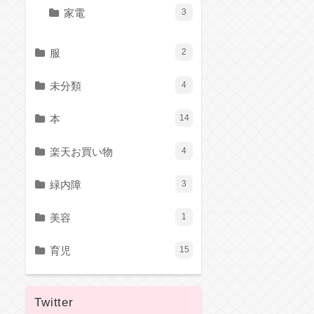
家電
3
服
2
未分類
4
本
14
楽天お買い物
4
緑内障
3
美容
1
育児
15
Twitter