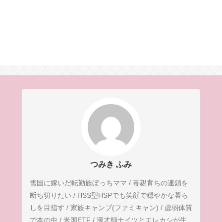
つみき ふみ
雪国に嫁いだ転勤族ぼっちママ / 毒親育ちの連鎖を
断ち切りたい / HSS型HSPでも笑顔で穏やかな暮ら
しを目指す / 家族キャンプ(ファミキャン) / 虚弱体質
で本の虫 / 米国ETF / 漫才師ナイツとエレカシが生