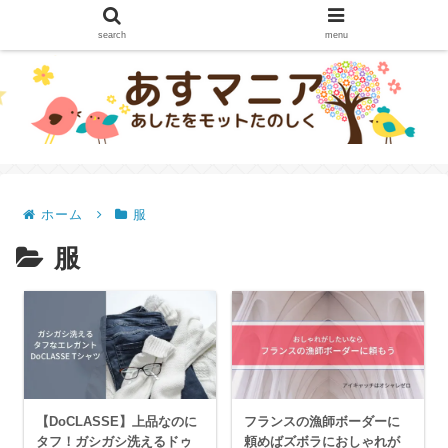
search
menu
ホーム
服
服
【DoCLASSE】上品なのに
フランスの漁師ボーダーに
タフ！ガシガシ洗えるドゥ
頼めばズボラにおしゃれが