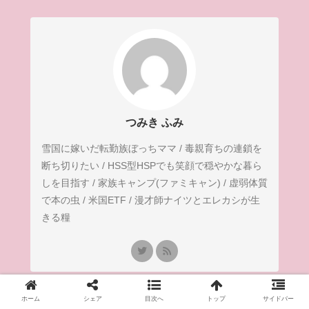
つみき ふみ
雪国に嫁いだ転勤族ぼっちママ / 毒親育ちの連鎖を
断ち切りたい / HSS型HSPでも笑顔で穏やかな暮ら
しを目指す / 家族キャンプ(ファミキャン) / 虚弱体質
で本の虫 / 米国ETF / 漫才師ナイツとエレカシが生
きる糧
ホーム
シェア
目次へ
トップ
サイドバー