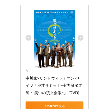
R
中川家×サンドウィッチマン×ナ
イツ「漫才サミット~実力派漫才
師・ 笑いの頂上会談~」 [DVD]
Amazonで見る